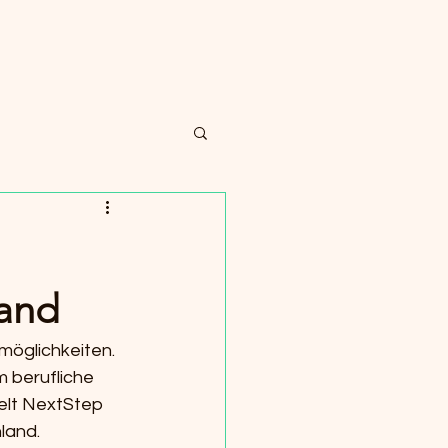
land
möglichkeiten. 
 berufliche 
elt NextStep 
land.