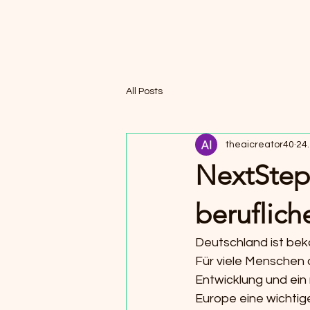
All Posts
theaicreator40
24.
NextStep 
beruflich
Deutschland ist beka
Für viele Menschen a
Entwicklung und ei
Europe eine wichtige