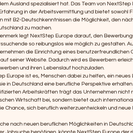
dem Ausland spezialisiert hat. Das Team von NextStep 
rfahrung in der Arbeitsvermittlung und bietet sowohl F
 mit B2-Deutschkenntnissen die Möglichkeit, den näc
eutschland zu machen.

enmerk legt NextStep Europe darauf, den Bewerbungs
itssuchende so reibungslos wie möglich zu gestalten. A
ernehmen die Einrichtung eines benutzerfreundlichen O
uf seiner Website. Dadurch wird es Bewerbern erleichte
ewerben und ihren Lebenslauf hochzuladen.

ep Europe ist es, Menschen dabei zu helfen, ein neues
e in Deutschland eine berufliche Perspektive erhalten.
ifizierten Arbeitskräften trägt das Unternehmen nicht 
hen Wirtschaft bei, sondern bietet auch internationa
e Chance, sich beruflich weiterzuentwickeln und neue
che nach neuen beruflichen Möglichkeiten in Deutschla
er Jobsuche benötigen, könnte NextStep Europe der ri