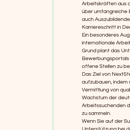
Arbeitskräften aus 
über umfangreiche E
auch Auszubildenden
Karriereschritt in D
Ein besonderes Aug
internationale Arbe
Grund plant das Unt
Bewerbungsportals a
offene Stellen zu b
Das Ziel von NextSt
aufzubauen, indem si
Vermittlung von qual
Wachstum der deutsc
Arbeitssuchenden di
zu sammeln.

Wenn Sie auf der Su
Unterstützung bei d