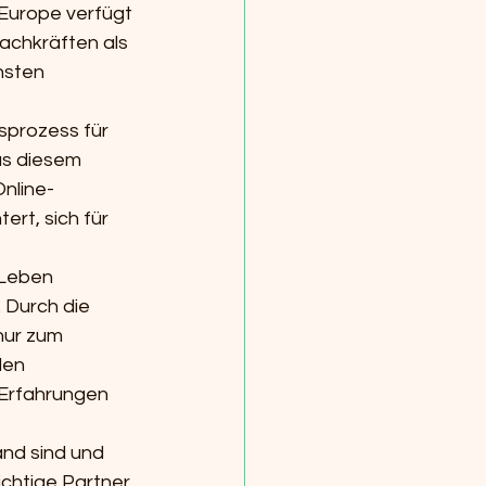
Europe verfügt 
achkräften als 
hsten 
prozess für 
us diesem 
nline-
rt, sich für 
 Leben 
 Durch die 
nur zum 
len 
 Erfahrungen 
nd sind und 
chtige Partner 